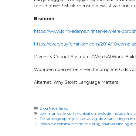
toeschouwer! Maak mensen bewust van hun exclusi
Bronnen
:
https://www.john-adams.nl/interview-lera-borodi
https://everydayfeminism.com/2014/10/complaint
Diversity Council Australia. #WordsAtWork: Bui
Woorden doen ertoe – Een Incomplete Gids voo
Alternet: Why Sexist Language Matters
Blog Nederlands
communicatie
,
communication
,
exclusie
,
inclusie
,
inclu
De tatoeage op mijn enkel wazig, de veranderingen in 
Inclusieve communicatie: een brug naar verbinding in e