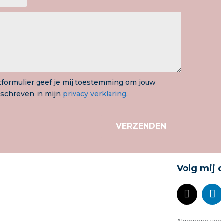
ctformulier geef je mij toestemming om jouw
eschreven in mijn
privacy verklaring.
VERZENDEN
Volg mij 
Algemene voo