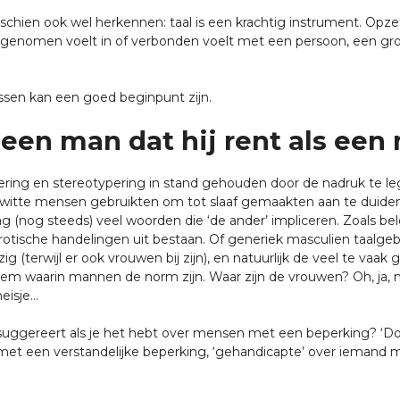
chien ook wel herkennen: taal is een krachtig instrument. Opzettel
pgenomen voelt in of verbonden voelt met een persoon, een groe
assen kan een goed beginpunt zijn.
een man dat hij rent als een
ring en stereotypering in stand gehouden door de nadruk te legg
at witte mensen gebruikten om tot slaaf gemaakten aan te duiden
 dag (nog steeds) veel woorden die ‘de ander’ impliceren. Zoals
otische handelingen uit bestaan. Of generiek masculien taalgeb
 (terwijl er ook vrouwen bij zijn), en natuurlijk de veel te vaak
m waarin mannen de norm zijn. Waar zijn de vrouwen? Oh, ja, nat
eisje…
 suggereert als je het hebt over mensen met een beperking? ‘Doo
 met een verstandelijke beperking, ‘gehandicapte’ over iemand