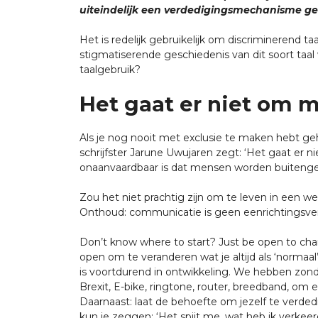
uiteindelijk een verdedigingsmechanisme g
Het is redelijk gebruikelijk om discriminerend
stigmatiserende geschiedenis van dit soort taa
taalgebruik?
Het gaat er niet om 
Als je nog nooit met exclusie te maken hebt geha
schrijfster Jarune Uwujaren zegt: ‘Het gaat e
onaanvaardbaar is dat mensen worden buitenges
Zou het niet prachtig zijn om te leven in een w
Onthoud: communicatie is geen eenrichtingsverk
Don’t know where to start? Just be open to ch
open om te veranderen wat je altijd als ‘norma
is voortdurend in ontwikkeling. We hebben zon
Brexit, E-bike, ringtone, router, breedband,
Daarnaast: laat de behoefte om jezelf te verded
kun je zeggen: ‘Het spijt me, wat heb ik verkeer