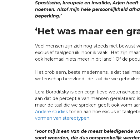
Spastische, kreupele en invalide, Arjen heef
noemen. Alsof mijn hele persoonlijkheid afhan
beperking.’
‘Het was maar een gra
Veel mensen zijn zich nog steeds niet bewust va
exclusief taalgebruik, hoor ik vaak: ‘Het zijn 
ook helemaal niets meer in dit land!’. Of de pop
Het probleem, beste medemens, is dat taal macht
wetenschap beïnvloedt de taal die we gebruike
Lera Boroditsky is een cognitieve wetenschappe
aan dat de perceptie van mensen gerelateerd is 
maar de taal die we spreken geeft ook vorm aa
Andere studies
tonen aan hoe exclusief taalgebr
vormen van stereotypen
.
‘Voor mij is een van de meest beledigende 
soort woorden, die dus oorspronkelijk werden