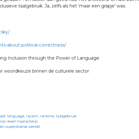
eve taalgebruik. Ja, zelfs als het ‘maar een grapje’ was.
tsky/
s-about-political-correctness/
lding Inclusion through the Power of Language
r woordkeuze binnen de culturele sector
sief
,
language
,
racism
,
racisme
,
taalgebruik
mijn leven haarscherp
en superdiverse wereld