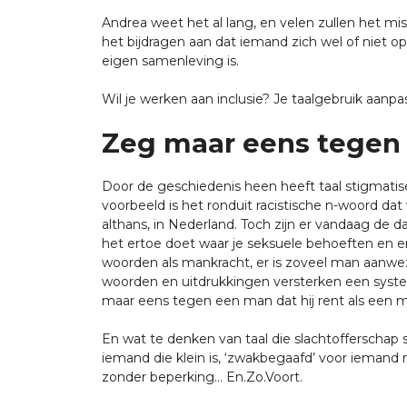
Andrea weet het al lang, en velen zullen het miss
het bijdragen aan dat iemand zich wel of niet o
eigen samenleving is.
Wil je werken aan inclusie? Je taalgebruik aanp
Zeg maar eens tegen 
Door de geschiedenis heen heeft taal stigmatise
voorbeeld is het ronduit racistische n-woord d
althans, in Nederland. Toch zijn er vandaag de
het ertoe doet waar je seksuele behoeften en er
woorden als mankracht, er is zoveel man aanwezig
woorden en uitdrukkingen versterken een systee
maar eens tegen een man dat hij rent als een m
En wat te denken van taal die slachtofferschap
iemand die klein is, ‘zwakbegaafd’ voor iemand
zonder beperking… En.Zo.Voort.