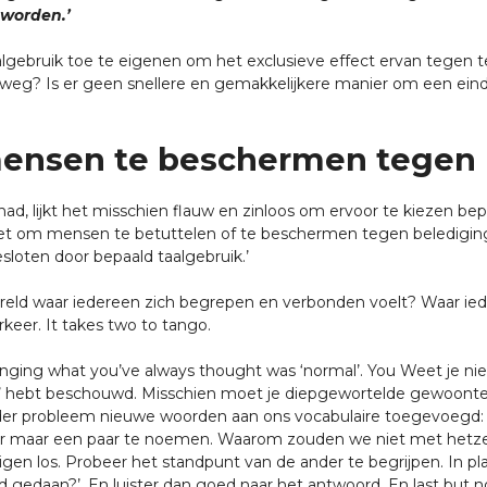
eworden.’
 taalgebruik toe te eigenen om het exclusieve effect ervan tege
l weg? Is er geen snellere en gemakkelijkere manier om een ein
mensen te beschermen tegen
d, lijkt het misschien flauw en zinloos om ervoor te kiezen bepa
r niet om mensen te betuttelen of te beschermen tegen beledigi
loten door bepaald taalgebruik.’
ereld waar iedereen zich begrepen en verbonden voelt? Waar ied
eer. It takes two to tango.
anging what you’ve always thought was ‘normal’. You Weet je ni
al’ hebt beschouwd. Misschien moet je diepgewortelde gewoonten 
der probleem nieuwe woorden aan ons vocabulaire toegevoegd: w
 om er maar een paar te noemen. Waarom zouden we niet met h
igen los. Probeer het standpunt van de ander te begrijpen. In p
d gedaan?’. En luister dan goed naar het antwoord. En last but n