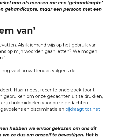
en hekel aan als mensen me een ‘gehandicapte’
en geen gehandicapte, maar een persoon met een
eem van’
vatten. Als ik iemand wijs op het gebruik van
u ineens op mijn woorden gaan letten? We mogen
n.’
is nog veel omvattender: volgens de
tudeert. Haar meest recente onderzoek toont
leen gebruiken om onze gedachten uit te drukken,
 zijn hulpmiddelen voor onze gedachten.
 gevoelens en discriminatie en
bijdraagt tot het
nnen hebben we ervoor gekozen om ons dit
 we ze dus om onszelf te bevestigen. Het is