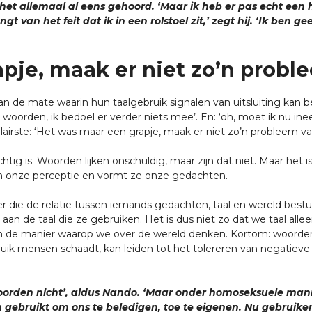
t het allemaal al eens gehoord. ‘Maar ik heb er pas echt e
gt van het feit dat ik in een rolstoel zit,’ zegt hij. ‘Ik b
pje, maak er niet zo’n probl
n de mate waarin hun taalgebruik signalen van uitsluiting kan be
maar woorden, ik bedoel er verder niets mee’. En: ‘oh, moet ik n
ulairste: ‘Het was maar een grapje, maak er niet zo’n probleem va
ig is. Woorden lijken onschuldig, maar zijn dat niet. Maar het 
n onze perceptie en vormt ze onze gedachten.
r die de relatie tussen iemands gedachten, taal en wereld bes
aan de taal die ze gebruiken. Het is dus niet zo dat we taal al
n de manier waarop we over de wereld denken. Kortom: woorden
uik mensen schaadt, kan leiden tot het tolereren van negatieve
woorden nicht’, aldus Nando. ‘Maar onder homoseksuele ma
 gebruikt om ons te beledigen, toe te eigenen. Nu gebruiken