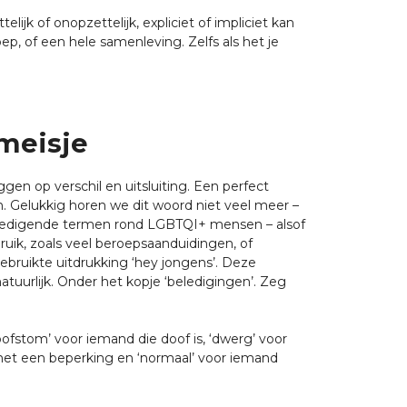
ijk of onopzettelijk, expliciet of impliciet kan
p, of een hele samenleving. Zelfs als het je
 meisje
en op verschil en uitsluiting. Een perfect
. Gelukkig horen we dit woord niet veel meer –
 beledigende termen rond LGBTQI+ mensen – alsof
ruik, zoals veel beroepsaanduidingen, of
 gebruikte uitdrukking ‘hey jongens’. Deze
uurlijk. Onder het kopje ‘beledigingen’. Zeg
fstom’ voor iemand die doof is, ‘dwerg’ voor
 met een beperking en ‘normaal’ voor iemand