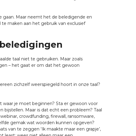
n te gaan. Maar neemt het de beledigende en
d te maken aan het gebruik van exclusief
 beledigingen
alde taal niet te gebruiken. Maar zoals
ngen – het gaat er om dat het gewoon
ereen zichzelf weerspiegeld hoort in onze taal?
et waar je moet beginnen? Sta er gewoon voor
bijstellen. Maar is dat echt een probleem? Taal
ebinar, crowdfunding, firewall, ransomware,
etzelfde gemak wat woorden kunnen opgeven?
laats van te zeggen ‘Ik maakte maar een grapje’,
ot least: wees niet alleen maar een