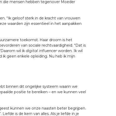
heen die mensen hebben tegenover Moeder
n. “Ik geloof sterk in de kracht van vrouwen
ze waarden zijn essentieel in het aanpakken
 duurzamere toekomst. Haar droom is het
vorderen van sociale rechtvaardigheid. “Dat is
 “Daarom wil ik
digital influencer
worden. Ik wil
d ik geen enkele opleiding. Nu heb ik mijn
ebt binnen dit ongelijke systeem waarin we
bepaalde positie te bereiken – en we kunnen veel
 geest kunnen we onze naasten beter begrijpen.
efde is de kern van alles. Als je liefde in je