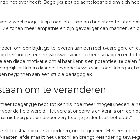
 ze het over heeft. Dagelijks ziet de achteloosheid om zich 
ouwen zoveel mogelijk op moeten staan om hun stem te laten hore
 Ze tonen meer empathie en zijn gevoeliger dan mannen, en de
jkheden om een bijdrage te leveren aan een rechtvaardigere en
cht op het ondersteunen van kwetsbare gemeenschappen en het be
ze een diepe motivatie om al haar kennis en potentieel te delen.
elijk is. Ik ben daar het levende bewijs van. Toen ik begon, ha
eden begonnen aan een studie pedagogiek.”
staan om te veranderen
 meer toegang je hebt tot kennis, hoe meer mogelijkheden je h
aar voor de hele wereld. Het vereist onderwijs en kennis om een 
r niet vergeet en ervoor zorgt dat je je identiteit behoudt.”
nszelf toestaan om te veranderen; om te groeien. Met een open
‘Naastenliefde maakt het verschil en brengt verandering teweeg’. Li