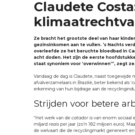
Claudete Costa
klimaatrechtvaa
Ze bracht het grootste deel van haar kinde
gezinsinkomen aan te vullen. ’s Nachts ver
overleefde ze het beruchte bloedbad in Can
acht doden. Het zijn de eerste hoofdstukke
staat synoniem voor ‘overwinnen’”, zegt ze
Vandaag de dag is Claudete, naast toegewijde mo
afvalverzamelaars in Brazilië, beter bekend als ‘
c
erkenning van hun bijdrage aan de recyclingindus
Strijden voor betere 
“Het werk van de
catador
is van enorm sociaal e
miljard
reais
per jaar (zo’n 182 miljoen euro). Maa
de welvaart die de recyclingmarkt genereert en 