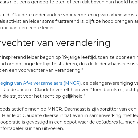
laars niet eens genoeg te eten of een dak boven hun hoofd heb
rijdt Claudete onder andere voor verbetering van arbeidsomsta
 activist en leider soms frustrerend is, blijft ze hoop brengen 
ntie van een echte leider.
orvechter van verandering
r inspirerend leider begon op 19-jarige leeftijd, toen ze door ee
had om op jonge leeftijd te studeren, dus de leiderschapscursus
st en een voorvechter van verandering.”
eging van Afvalverzamelaars (MNCR)
, de belangenvereniging 
o de Janeiro. Claudete vertelt hierover: “Toen ben ik mij echt 
ie strijdt voor het recht op gelijkheid.”
eeds actief binnen de MNCR. Daarnaast is zij voorzitter van een
Hier leidt Claudete diverse initiatieven in samenwerking met le
öperatie is gevestigd in een depot waar de
catadores
kunnen 
mfortabeler kunnen uitvoeren.