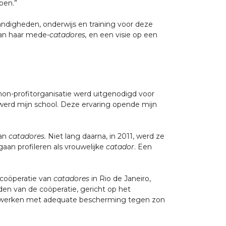
ben.”
ndigheden, onderwijs en training voor deze
aan haar mede-
catadores,
en een visie op een
n non-profitorganisatie werd uitgenodigd voor
 werd mijn school. Deze ervaring opende mijn
van
catadores.
Niet lang daarna, in 2011, werd ze
gaan profileren als vrouwelijke
catador
. Een
 coöperatie van
catadores
in Rio de Janeiro,
den van de coöperatie, gericht op het
werken met adequate bescherming tegen zon