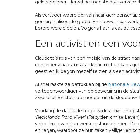
geld verdienen. Terwijl de meeste afvalverzame
Als vertegenwoordiger van haar gemeenschap st
gemarginaliseerde groep. En hoewel haar werk als
betere wereld delen. Volgens haar is dat de esse
Een activist en een vo
Claudete’s reis van een meisje van de straat naa
een leiderschapscursus. “Ik had niet de kans ge
geest en ik begon mezelf te zien als een activi
Al snel raakte ze betrokken bij de
Nationale Bew
vertegenwoordiger van de beweging in de staat Ri
Zwarte alleenstaande moeder uit de sloppenwijk d
Vandaag de dag is de toegewijde activist nog st
‘Reciclando Para Viver’
(Recyclen om te Leven). 
verbeteren van hun werkomstandigheden. De co
en regen, waardoor ze hun taken veiliger en co