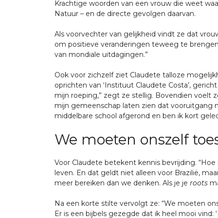
Krachtige woorden van een vrouw die weet waar
Natuur – en de directe gevolgen daarvan.
Als voorvechter van gelijkheid vindt ze dat vr
om positieve veranderingen teweeg te brengen.
van mondiale uitdagingen.”
Ook voor zichzelf ziet Claudete talloze mogeli
oprichten van ‘Instituut Claudete Costa’, geri
mijn roeping,” zegt ze stellig. Bovendien voelt 
mijn gemeenschap laten zien dat vooruitgang mog
middelbare school afgerond en ben ik kort gel
We moeten onszelf toe
Voor Claudete betekent kennis bevrijding. “Hoe
leven. En dat geldt niet alleen voor Brazilië, m
meer bereiken dan we denken. Als je je
roots
maa
Na een korte stilte vervolgt ze: “We moeten o
Er is een bijbels gezegde dat ik heel mooi vind: 