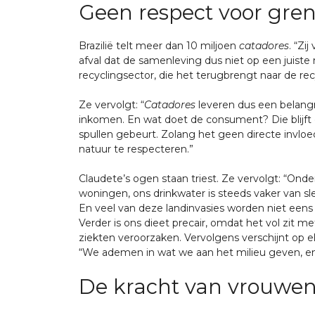
Geen respect voor gre
Brazilië telt meer dan 10 miljoen
catadores
. “Zi
afval dat de samenleving dus niet op een juist
recyclingsector, die het terugbrengt naar de r
Ze vervolgt: “
Catadores
leveren dus een belangr
inkomen. En wat doet de consument? Die blijf
spullen gebeurt. Zolang het geen directe invlo
natuur te respecteren.”
Claudete’s ogen staan triest. Ze vervolgt: “Ond
woningen, ons drinkwater is steeds vaker van s
En veel van deze landinvasies worden niet eens 
Verder is ons dieet precair, omdat het vol zit 
ziekten veroorzaken. Vervolgens verschijnt op e
“We ademen in wat we aan het milieu geven, en w
De kracht van vrouwen