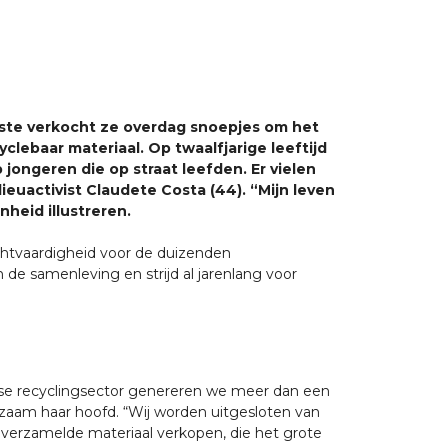
htste verkocht ze overdag snoepjes om het
lebaar materiaal. Op twaalfjarige leeftijd
jongeren die op straat leefden. Er vielen
euactivist Claudete Costa (44). “Mijn leven
heid illustreren.
echtvaardigheid voor de duizenden
 de samenleving en strijd al jarenlang voor
iaanse recyclingsector genereren we meer dan een
zaam haar hoofd. “Wij worden uitgesloten van
s verzamelde materiaal verkopen, die het grote