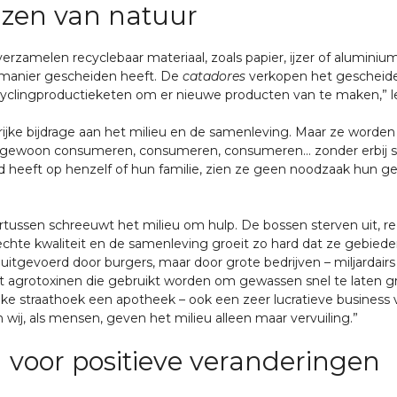
nzen van natuur
j verzamelen recyclebaar materiaal, zoals papier, ijzer of aluminium
e manier gescheiden heeft. De
catadores
verkopen het gescheide
ecyclingproductieketen om er nieuwe producten van te maken,” le
ijke bijdrage aan het milieu en de samenleving. Maar ze worden 
t gewoon consumeren, consumeren, consumeren… zonder erbij s
ed heeft op henzelf of hun familie, zien ze geen noodzaak hun 
ertussen schreeuwt het milieu om hulp. De bossen sterven uit, 
lechte kwaliteit en de samenleving groeit zo hard dat ze gebied
uitgevoerd door burgers, maar door grote bedrijven – miljardairs
met agrotoxinen die gebruikt worden om gewassen snel te laten g
lke straathoek een apotheek – ook een zeer lucratieve business v
ij, als mensen, geven het milieu alleen maar vervuiling.”
 voor positieve veranderingen