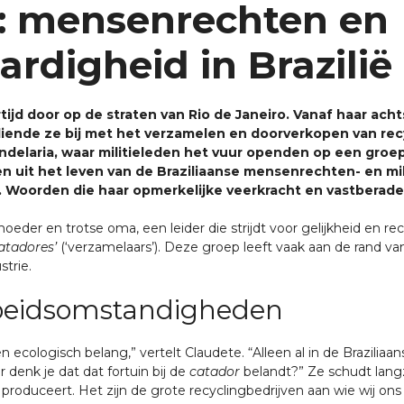
: mensenrechten en
rdigheid in Brazilië
rtijd door op de straten van Rio de Janeiro. Vanaf haar ac
diende ze bij met het verzamelen en doorverkopen van recyc
delaria, waar militieleden het vuur openden op een groep 
n uit het leven van de Braziliaanse mensenrechten- en mili
. Woorden die haar opmerkelijke veerkracht en vastberaden
eder en trotse oma, een leider die strijdt voor gelijkheid en r
atadores’
(‘verzamelaars’). Deze groep leeft vaak aan de rand van
trie.
arbeidsomstandigheden
n ecologisch belang,” vertelt Claudete. “Alleen al in de Brazil
r denk je dat dat fortuin bij de
catador
belandt?” Ze schudt lang
produceert. Het zijn de grote recyclingbedrijven aan wie wij on